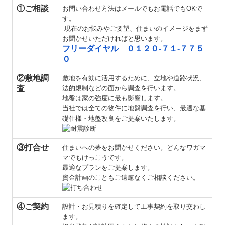
①ご相談
お問い合わせ方法はメールでもお電話でもOKで
す。
現在のお悩みやご要望、住まいのイメージをまず
お聞かせいただければと思います。
フリーダイヤル ０１２０-７１-７７５
０
②敷地調
敷地を有効に活用するために、立地や道路状況、
査
法的規制などの面から調査を行います。
地盤は家の強度に最も影響します。
当社では全ての物件に地盤調査を行い、最適な基
礎仕様・地盤改良をご提案いたします。
③打合せ
住まいへの夢をお聞かせください。どんなワガマ
マでもけっこうです。
最適なプランをご提案します。
資金計画のこともご遠慮なくご相談ください。
④ご契約
設計・お見積りを確定して工事契約を取り交わし
ます。