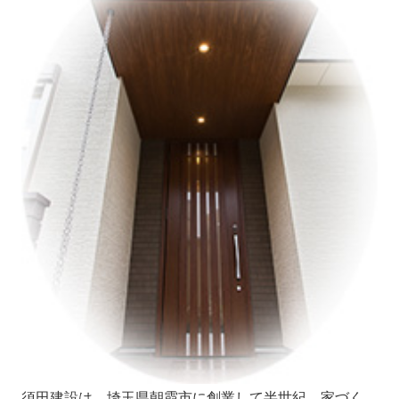
浴室・洗面
トイレ
玄関・サッシ
エクステリア
内装工事
外装工事
その他部分リフォーム
会社案内
ごあいさつ
会社概要
須田建設のあゆみ
地図
須田建設は、埼玉県朝霞市に創業して半世紀。家づく