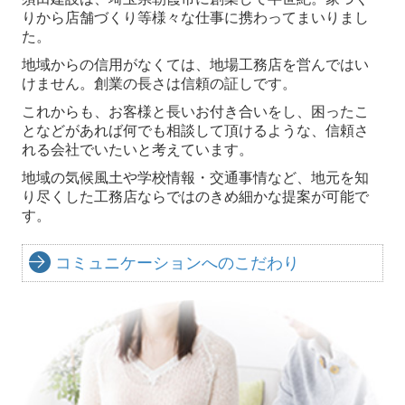
スタッフ紹介
りから店舗づくり等様々な仕事に携わってまいりまし
た。
イベント報告
地域からの信用がなくては、地場工務店を営んではい
お問合せ
けません。創業の長さは信頼の証しです。
これからも、お客様と長いお付き合いをし、困ったこ
霊園のご案内
となどがあれば何でも相談して頂けるような、信頼さ
れる会社でいたいと考えています。
メモリアルガーデン朝霞
地域の気候風土や学校情報・交通事情など、地元を知
メモリアルガーデン新座
り尽くした工務店ならではのきめ細かな提案が可能で
す。
和光聖地霊苑
春日部浄園
コミュニケーションへのこだわり
不動産のご案内