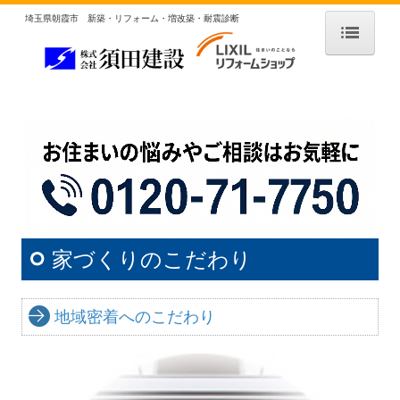
埼玉県朝霞市 新築・リフォーム・増改築・耐震診断
HOME
私たちの家づくり
家づくりのこだわり
家づくりの流れ
新築施工例
戸建
家づくりのこだわり
店舗・マンション・公共施設
地域密着へのこだわり
リフォーム施工例
全面リフォーム
キッチン