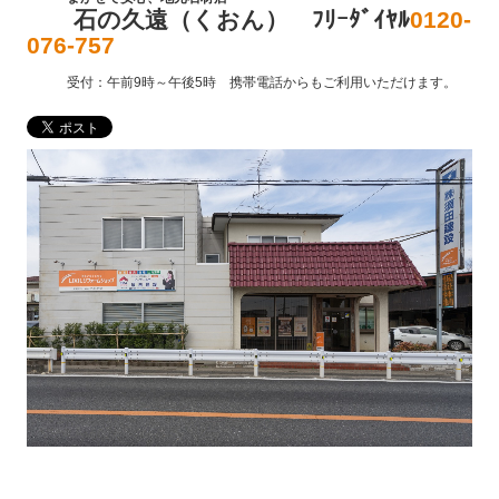
スタッフ紹介
石の久遠（くおん） ﾌﾘｰﾀﾞｲﾔﾙ
0120-
076-757
イベント報告
受付：午前9時～午後5時 携帯電話からもご利用いただけます。
お問合せ
霊園のご案内
メモリアルガーデン朝霞
メモリアルガーデン新座
和光聖地霊苑
春日部浄園
不動産のご案内