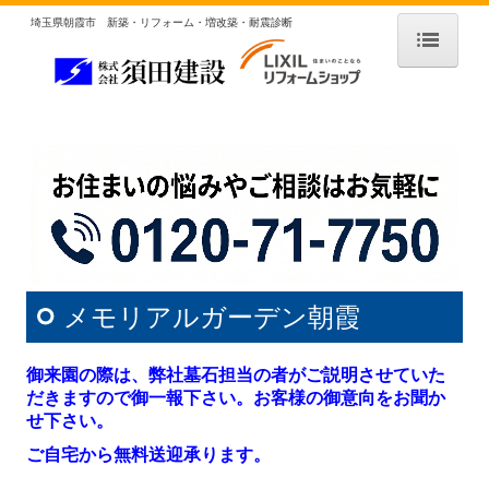
埼玉県朝霞市 新築・リフォーム・増改築・耐震診断
HOME
私たちの家づくり
家づくりのこだわり
家づくりの流れ
新築施工例
戸建
メモリアルガーデン朝霞
店舗・マンション・公共施設
御来園の際は、弊社墓石担当の者がご説明させていた
リフォーム施工例
だきますので御一報下さい。お客様の御意向をお聞か
せ下さい。
全面リフォーム
ご自宅から無料送迎承ります。
キッチン