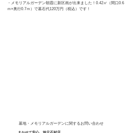
・メモリアルガーデン朝霞に新区画が出来ました！0.42㎡（間口0.6
浴室・洗面
ｍ×奥行0.7ｍ）で墓石代120万円（税込）です！
トイレ
玄関・サッシ
エクステリア
内装工事
外装工事
その他部分リフォーム
会社案内
ごあいさつ
会社概要
須田建設のあゆみ
墓地・メモリアルガーデンに関するお問い合わせ
地図
まかせて安心、地元石材店