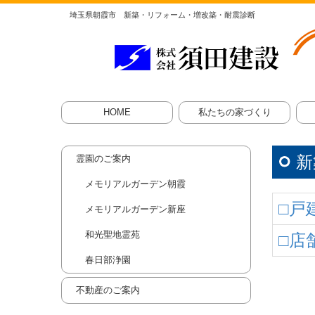
埼玉県朝霞市 新築・リフォーム・増改築・耐震診断
HOME
私たちの家づくり
家づくりのこだわり
家づくりの流れ
戸
店
新
霊園のご案内
メモリアルガーデン朝霞
□
戸
メモリアルガーデン新座
和光聖地霊苑
□
店
春日部浄園
不動産のご案内