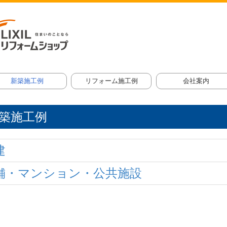
新築施工例
リフォーム施工例
会社案内
建
舗・マンション・公共施設
全面リフォーム
キッチン
浴室・洗面
トイレ
玄関・サッシ
エクステリア
内装工事
外装工事
その他部分リフォーム
ごあいさつ
会社概要
須田建設のあゆみ
地図
スタッフ紹介
築施工例
建
舗・マンション・公共施設