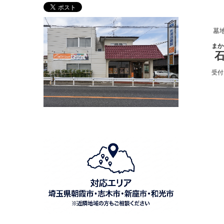
墓地・メ
まかせ
石の久
受付：午