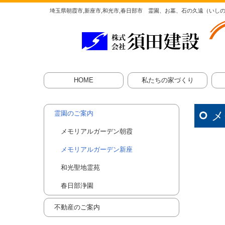
埼玉県朝霞市,新座市,和光市,春日部市 霊園、お墓、石の久遠（いし
HOME
私たちの家づくり
家づくりのこだわり
家づくりの流れ
戸
店
メ
霊園のご案内
メモリアルガーデン朝霞
メモリアルガーデン新座
和光聖地霊苑
春日部浄園
不動産のご案内