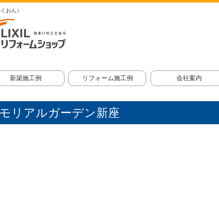
のくおん）
新築施工例
リフォーム施工例
会社案内
建
舗・マンション・公共施設
全面リフォーム
キッチン
浴室・洗面
トイレ
玄関・サッシ
エクステリア
内装工事
外装工事
その他部分リフォーム
ごあいさつ
会社概要
須田建設のあゆみ
地図
スタッフ紹介
モリアルガーデン新座