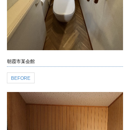
朝霞市某会館
BEFORE