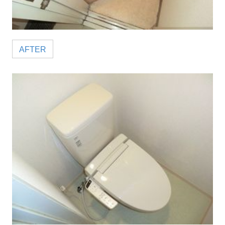
AFTER