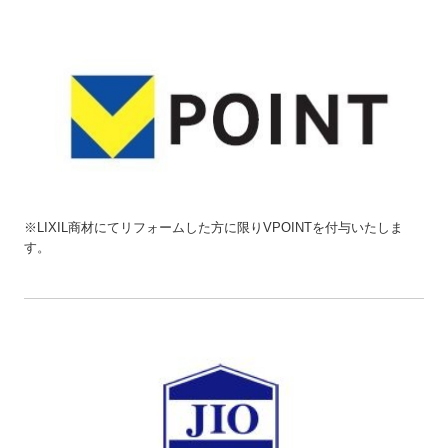
※LIXIL商材にてリフォームした方に限りVPOINTを付与いたしま
す。