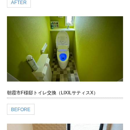
AFTER
朝霞市F様邸トイレ交換（LIXILサティスX）
BEFORE